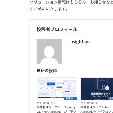
日
ソリューション情報はもちろん、お知らせな
時
くお願いいたします。
:
投稿者プロフィール
insightsys
最新の投稿
お知らせ
お
2026年7月16日
2026年7月3日
図面管理クラウド「Drawing
図面管理クラウド for
Vault for AutoCAD」が「デジ
AutoCADをマイクロソ