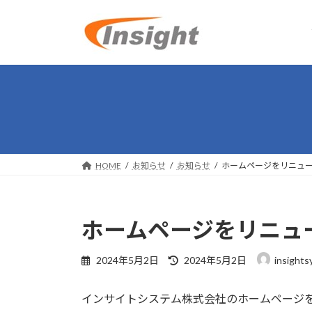
コ
ナ
ン
ビ
テ
ゲ
ン
ー
ツ
シ
へ
ョ
ス
ン
キ
に
ッ
移
プ
動
HOME
お知らせ
お知らせ
ホームページをリニュ
ホームページをリニュ
最
2024年5月2日
2024年5月2日
insights
終
更
インサイトシステム株式会社のホームページ
新