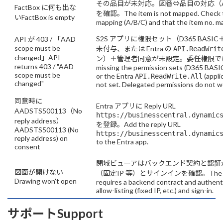
その品目が未対応。図番⇔品目の対応（A
FactBox に何も出な
を確認。
The item is not mapped. Check
い
FactBox is empty
mapping (A/B/C) and that the item no. m
S2S アプリに権限セット（D365 BASIC＋FM
API が 403 / 「AAD
scope must be
未付与、または Entra の
API.ReadWrit
changed」
API
ン）＋管理者同意が未設定。委任権限で
returns 403 / "AAD
missing the permission sets (D365 BASI
scope must be
or the Entra
(appli
API.ReadWrite.All
changed"
not set. Delegated permissions do not w
同意時に
Entra アプリに Reply URL
AADSTS500113（No
https://businesscentral.dynamic
reply address）
を登録。
Add the reply URL
AADSTS500113 (No
https://businesscentral.dynamic
reply address) on
to the Entra app.
consent
閉域ビューアはバックエンド契約と認証
図面が開けない
（固定IP 等）とサインインを確認。
The 
Drawing won't open
requires a backend contract and authen
allow-listing (fixed IP, etc.) and sign-in.
サポート
Support