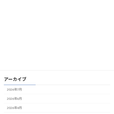
2024年9月30日
お知らせ
Microsoft AppSourceで「ファイル管理＋生成AIナレッジ検索シス
テム」を販売開始
2024年8月29日
お知らせ
「ファイル管理＋生成AIナレッジ検索システム」のサービスを開
始しました
2024年5月7日
お知らせ
産業用製品比較情報サイト「メトリー（Metoree）」にクラウド
販売管理システムが紹介されました
アーカイブ
2026年7月
2026年6月
2026年4月