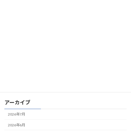
IT導入補助金2025のIT支援事業者に採択されました
2024年9月30日
お知らせ
Microsoft AppSourceで「ファイル管理＋生成AIナレッジ検索シス
テム」を販売開始
2024年8月29日
お知らせ
「ファイル管理＋生成AIナレッジ検索システム」のサービスを開
始しました
2024年5月7日
お知らせ
産業用製品比較情報サイト「メトリー（Metoree）」にクラウド
販売管理システムが紹介されました
アーカイブ
2026年7月
2026年6月